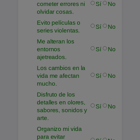
cometer errores ni
Sí
No
olvidar cosas.
Evito películas o
Sí
No
series violentas.
Me alteran los
entornos
Sí
No
ajetreados.
Los cambios en la
vida me afectan
Sí
No
mucho.
Disfruto de los
detalles en olores,
Sí
No
sabores, sonidos y
arte.
Organizo mi vida
para evitar