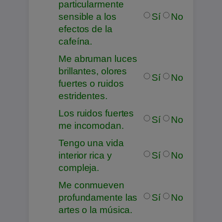
particularmente
sensible a los
Sí
No
efectos de la
cafeína.
Me abruman luces
brillantes, olores
Sí
No
fuertes o ruidos
estridentes.
Los ruidos fuertes
Sí
No
me incomodan.
Tengo una vida
interior rica y
Sí
No
compleja.
Me conmueven
profundamente las
Sí
No
artes o la música.