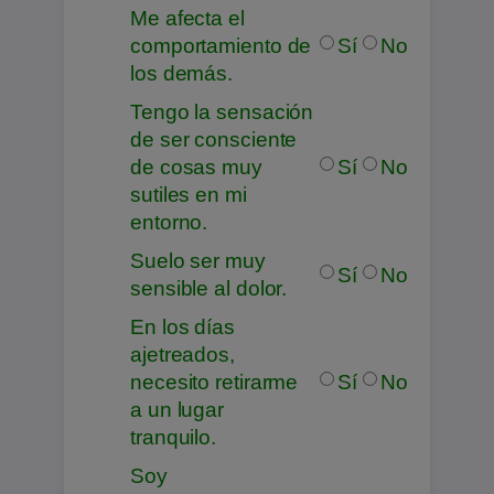
Me afecta el
comportamiento de
Sí
No
los demás.
Tengo la sensación
de ser consciente
de cosas muy
Sí
No
sutiles en mi
entorno.
Suelo ser muy
Sí
No
sensible al dolor.
En los días
ajetreados,
necesito retirarme
Sí
No
a un lugar
tranquilo.
Soy