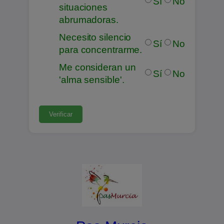
Sí
No
situaciones
abrumadoras.
Necesito silencio
Sí
No
para concentrarme.
Me consideran un
Sí
No
'alma sensible'.
Verificar