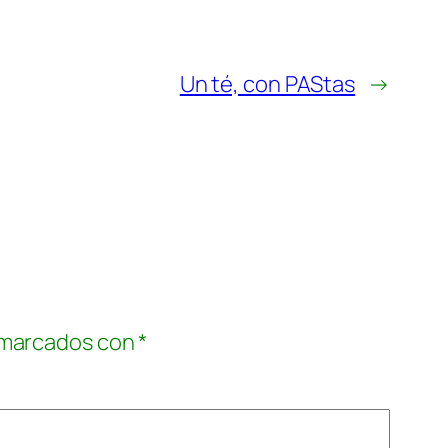
Un té, con PAStas
→
 marcados con
*